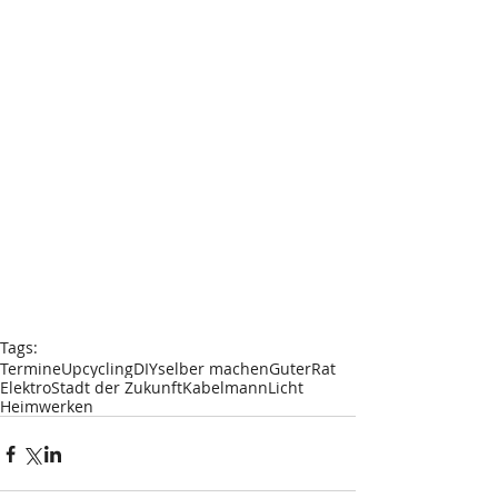
Tags:
Termine
Upcycling
DIY
selber machen
GuterRat
Elektro
Stadt der Zukunft
Kabelmann
Licht
Heimwerken