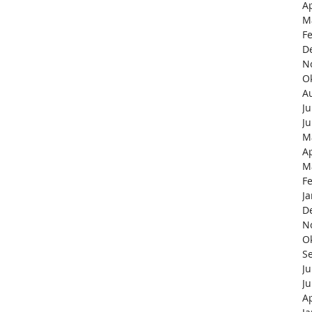
Ap
M
F
D
N
O
A
Ju
Ju
M
Ap
M
F
J
D
N
O
S
Ju
Ju
Ap