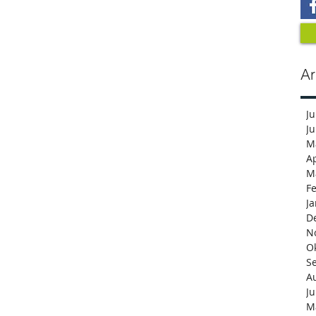
Ar
Ju
Ju
M
Ap
M
F
J
D
N
O
S
A
Ju
M