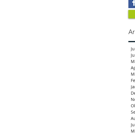
Ar
Ju
Ju
M
Ap
M
F
J
D
N
O
S
A
Ju
M