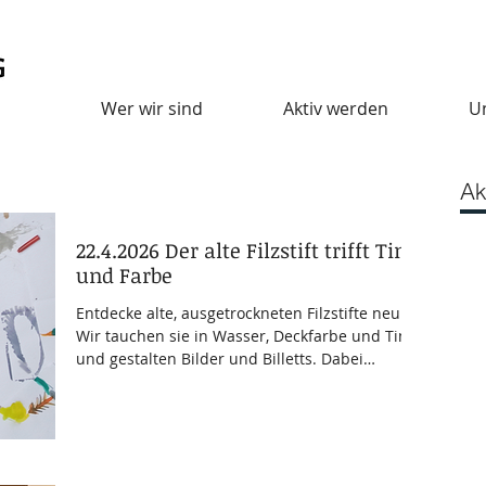
Wer wir sind
Aktiv werden
U
Ak
22.4.2026 Der alte Filzstift trifft Tinte
und Farbe
Entdecke alte, ausgetrockneten Filzstifte neu!
Wir tauchen sie in Wasser, Deckfarbe und Tinte
und gestalten Bilder und Billetts. Dabei
experimentieren wir mit Federn und Farben.
Bring gerne deinen ausgetrockneten Filzstift
mit! Workshop-Leitung: Katharina Hammerle,
www.willenswege.com Termin: Mittwoch,
22.April 2026 Nächster Termin: Mittwoch, 29.