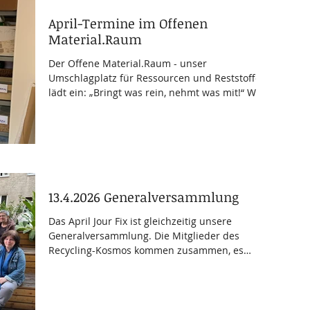
April 2026 Zeit: 17 - 18:30 Ort:
Recycling.Kosmos, Kirchstetterngasse 60, 1160
April-Termine im Offenen
Wien Kosten: € 17.- / Recycling-Kosmos-Mitgli
Material.Raum
Der Offene Material.Raum - unser
Umschlagplatz für Ressourcen und Reststoffe -
lädt ein: „Bringt was rein, nehmt was mit!“ Was
bringen? Immer gefragt ist Papier , das auch
gerne auf einer Seite bedruckt sein darf und
Bastelmaterial aller Art. Weiters sammeln wir
Briefmarken und Regenschirm-Bespannungen
sowie auf Auftrag bunte Kabel und Silikat-
Säckchen . Im Auftrag für ein Kunstprojekt
sammeln wir Materialien aller Art, die sich zum
13.4.2026 Generalversammlung
Flechten eignen: Peddigrohr, Rattan, ab
Das April Jour Fix ist gleichzeitig unsere
Generalversammlung. Die Mitglieder des
Recycling-Kosmos kommen zusammen, es
werden Neuigkeiten ausgetauscht, Pläne
geschmiedet, kleine Verbesserungen in den
Räumlichkeiten vorgenommen und Aufgaben
besprochen. Wir treffen uns immer am zweiten