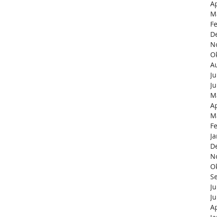
Ap
M
F
D
N
O
A
Ju
Ju
M
Ap
M
F
J
D
N
O
S
Ju
Ju
Ap