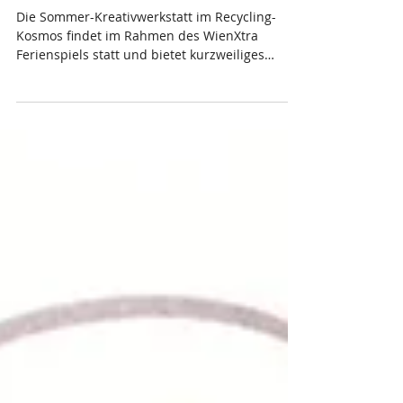
9.7.-2.9.2026 Upcycling-
Kreativwerkstatt
Die Sommer-Kreativwerkstatt im Recycling-
Kosmos findet im Rahmen des WienXtra
Ferienspiels statt und bietet kurzweiliges
Upcycling-Programm für Kinder von 6 bis 13
Jahren. Wenn du aus Reststoffen Neues
machst, ist dies ein wertvoller Beitrag für deine
Umwelt und macht auch noch Spaß! An jedem
der angebotenen Tage gibt es zwei Workshops
mit dem gleichen Angebot. Du kannst
unterschiedliche, nützliche Dinge selbst
herstellen wie Spielfiguren, Superheld*innen,
Instrumente, aber a