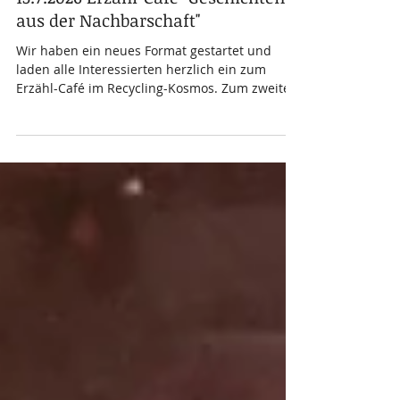
13.7.2026 Erzähl-Café "Geschichten
aus der Nachbarschaft"
Wir haben ein neues Format gestartet und
laden alle Interessierten herzlich ein zum
Erzähl-Café im Recycling-Kosmos. Zum zweiten
Termin wollen wir Geschichten aus der
Nachbarschaft austauschen. Erzählt uns eure
Geschichten vom glückenden
nachbarschaftlichen Miteinander und vom sich
zusammenraufen mit Anderen, die auch
manchmal nerven, von nachbarschaftlichen
Streitereien, vom gemeinsam etwas auf die
Beine stellen, vom Zusammenleben und
Zusammenwirken. Das Erzähl-Café ist ein