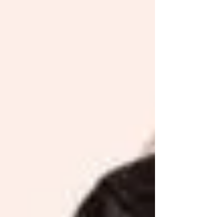
günstig unter die Bastler*innen und Selber-
Macher*innen! Motto: Refuse, Reduce, Re-Use!
Euch erwartet ausgesuchtes Re-Use-Material
vom Feinsten : Bastel- und Kreativ-Material,
Papier und Karton, Karten und Kärtchen,
Materialproben, Stanzabschnitte, Wolle, Garne,
Nadeln, Leder, Folien, ein bisschen Stoff,
Weihnachtliches, Verpackungsmaterial,
Schachteln, Dosen, Naturmaterial, alte Fotos,
Drucke, Zei