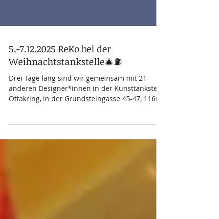
5.-7.12.2025 ReKo bei der
Weihnachtstankstelle🎄⛽
Drei Tage lang sind wir gemeinsam mit 21
anderen Designer*innen in der Kunsttankstelle
Ottakring, in der Grundsteingasse 45-47, 1160
Wien. 🎄⛽🎄 An unserem Stand werden wir
unsere brandneuen, kreativen Überraschungs-
Sackerl für Kinder dabei haben 🎉und die
Bento-Bastel-Boxen für Erwachsene. 🎁Beide
Produkte sind zu 100 Prozent aus Re-Use
Material - und zwar inklusive der Verpackung.
Zusätzlich findet ihr bei uns zB selbstgemachte
Fotoalben, Schüsseln und Rahmen aus Vinyl, Sti