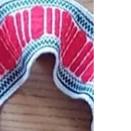
Bastler*innen! Das findet ihr bei uns: Alle
Arten von Stoff, Jersey, Leinen, Baumwolle,
Futterstoffe, Kunstpelz, Seide, Leder und
Planen. Weiters Möbel-, Polster-, Dekor- und
Kleiderstoffe und jede Menge Kuriositäten.
Obendrein Zubehör, wie Zipps, Bänder, Knöpfe
und Garne. Und dieses Mal gibts etwas
besonders : Wir richten eine Schmuck-Insel ein,
auf der