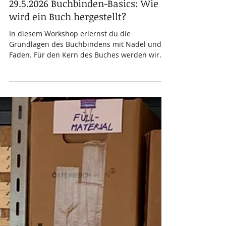
29.5.2026 Buchbinden-Basics: Wie
wird ein Buch hergestellt?
In diesem Workshop erlernst du die
Grundlagen des Buchbindens mit Nadel und
Faden. Für den Kern des Buches werden wir
neues Papier verwenden und für den Einband
Recycling-Materialien wie Pappe, Stoff und
Papier. Wenn du selbst bestimmte Papiere,
Textilien oder Fotos verwenden möchtest, bring
dein Material mit und lass dich beraten, wie
diese in ein selbst gestaltetes Buch integriert
werden können. Workshop-Leitung: Katharina
Hammerle, www.willenswege.com Termin: Fr,
29.5.2026