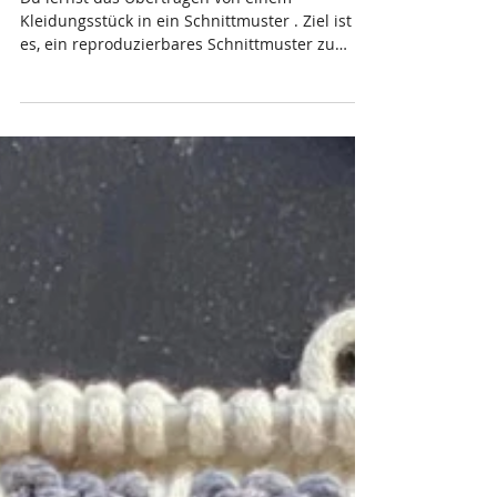
25.2.2026 Upcycling-Club "Kleider
klonen::Schnittzeichnen"
Du lernst das Übertragen von einem
Kleidungsstück in ein Schnittmuster . Ziel ist
es, ein reproduzierbares Schnittmuster zu
erstellen, das für weitere Nähprojekte genutzt
und individuell angepasst werden kann. Der
Workshop richtet sich an Personen mit
grundlegenden Nähkenntnissen, die ihre
Kleidung selbst gestalten und unabhängig von