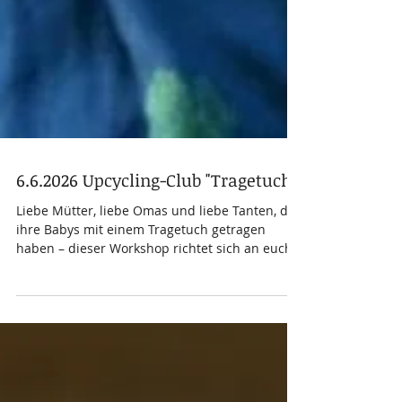
6.6.2026 Upcycling-Club "Tragetuch"
Liebe Mütter, liebe Omas und liebe Tanten, die
ihre Babys mit einem Tragetuch getragen
haben – dieser Workshop richtet sich an euch!
Hast du dein Baby-Tragetuch weggelegt? Wenn
du diese Zeit mit schönen Erinnerungen
verbindest, kannst du es nach diesem
Workshop weiterverwenden. Bring dein
Tragetuch mit und nähe daraus eine große,