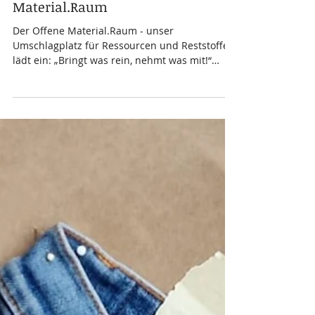
Mai-Termine im Offenen
Material.Raum
Der Offene Material.Raum - unser
Umschlagplatz für Ressourcen und Reststoffe -
lädt ein: „Bringt was rein, nehmt was mit!“
Termine im Mai: Do, 7.Mai, Do, 21. Mai und Do,
28. Mai, jeweils von 18:00 - 19:00 Achtung: An
Feiertagen bleibt der Materialraum
geschlossen! Was bringen? Immer gefragt ist
Papier, das auch gerne auf einer Seite bedruckt
sein darf und Bastelmaterial aller Art. Weiters
sammeln wir Briefmarken und Regenschirm-
Bespannungen sowie auf Auftrag bunte Kabel