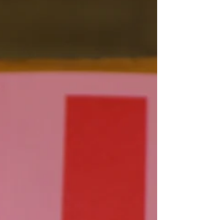
praktische Tragetasche, eine Hose oder einen
Kimono. Tragetücher bestehen aus
widerstandsfähigem Material und sind
dadurch super geeignet für ein Up