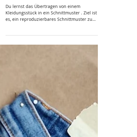
24.4.2026 Upcycling-Club "Kleider
klonen::Schnittzeichnen"
Du lernst das Übertragen von einem
Kleidungsstück in ein Schnittmuster . Ziel ist
es, ein reproduzierbares Schnittmuster zu
erstellen, das für weitere Nähprojekte genutzt
und individuell angepasst werden kann. Der
Workshop richtet sich an Personen mit
grundlegenden Nähkenntnissen, die ihre
Kleidung selbst gestalten und unabhängig von
Modetrends arbeiten möchten. Mitzubringen: