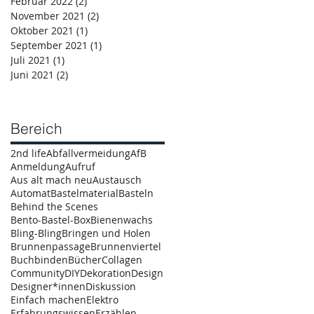
Februar 2022
(2)
2 Beiträge
November 2021
(2)
2 Beiträge
Oktober 2021
(1)
1 Beitrag
September 2021
(1)
1 Beitrag
Juli 2021
(1)
1 Beitrag
Juni 2021
(2)
2 Beiträge
Bereich
2nd life
Abfallvermeidung
AfB
Anmeldung
Aufruf
Aus alt mach neu
Austausch
Automat
Bastelmaterial
Basteln
Behind the Scenes
Bento-Bastel-Box
Bienenwachs
Bling-Bling
Bringen und Holen
Brunnenpassage
Brunnenviertel
Buchbinden
Bücher
Collagen
Community
DIY
Dekoration
Design
Designer*innen
Diskussion
Einfach machen
Elektro
Erfahrungswissen
Erzählen