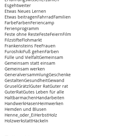
Esgehtweiter
Etwas Neues Lernen
Etwas beitragen
Fahrrad
Familien
Farbe
Farben
Feriencamp
Ferienprogramm
Feste ohne Reste
FesteFeiern
Film
Filzstifte
Flohmarkt
Frankensteins Fee
Frauen
Furoshiki
Fuß gehen
Färben
Fülle und Vielfalt
Gemeinsam
Gemeinsam statt einsam
Gemeinsam werken
Generalversammlung
Geschenke
Gestalten
Gesundheit
Gewand
Grusel
Grätzl
Guter Rat
Guter rat
GuterRat
Gutes Leben für alle
Haltbarmachen
Handarbeiten
Handwerk
Hasen
Heimwerken
Hemden und Blusen
Henne_oder_Ei
Herbst
Holz
Holzwerkstatt
Häckeln