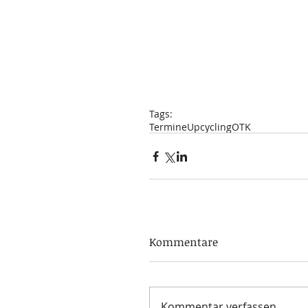
Tags:
Termine
Upcycling
OTK
Kommentare
Kommentar verfassen...