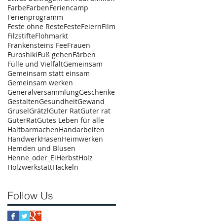
Farbe
Farben
Feriencamp
Ferienprogramm
Feste ohne Reste
FesteFeiern
Film
Filzstifte
Flohmarkt
Frankensteins Fee
Frauen
Furoshiki
Fuß gehen
Färben
Fülle und Vielfalt
Gemeinsam
Gemeinsam statt einsam
Gemeinsam werken
Generalversammlung
Geschenke
Gestalten
Gesundheit
Gewand
Grusel
Grätzl
Guter Rat
Guter rat
GuterRat
Gutes Leben für alle
Haltbarmachen
Handarbeiten
Handwerk
Hasen
Heimwerken
Hemden und Blusen
Henne_oder_Ei
Herbst
Holz
Holzwerkstatt
Häckeln
Follow Us