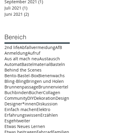
September 2021
(1)
1 Beitrag
Juli 2021
(1)
1 Beitrag
Juni 2021
(2)
2 Beiträge
Bereich
2nd life
Abfallvermeidung
AfB
Anmeldung
Aufruf
Aus alt mach neu
Austausch
Automat
Bastelmaterial
Basteln
Behind the Scenes
Bento-Bastel-Box
Bienenwachs
Bling-Bling
Bringen und Holen
Brunnenpassage
Brunnenviertel
Buchbinden
Bücher
Collagen
Community
DIY
Dekoration
Design
Designer*innen
Diskussion
Einfach machen
Elektro
Erfahrungswissen
Erzählen
Esgehtweiter
Etwas Neues Lernen
Etwas beitragen
Fahrrad
Familien