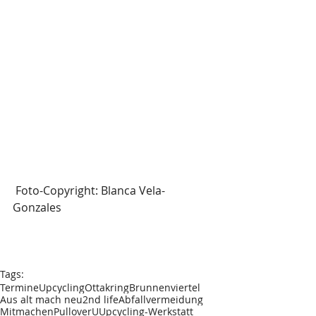
 Foto-Copyright: Blanca Vela-
Gonzales
Tags:
Termine
Upcycling
Ottakring
Brunnenviertel
Aus alt mach neu
2nd life
Abfallvermeidung
Mitmachen
Pullover
UUpcycling-Werkstatt