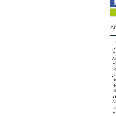
Ar
Ju
Ju
M
Ap
M
F
J
D
N
O
S
A
Ju
M