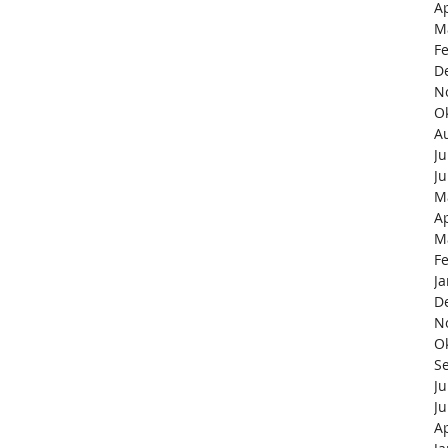
Ap
M
F
D
N
O
A
Ju
Ju
M
Ap
M
F
J
D
N
O
S
Ju
Ju
Ap