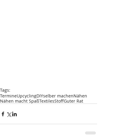
Tags:
Termine
Upcycling
DIY
selber machen
Nähen
Nähen macht Spaß
Textiles
Stoff
Guter Rat