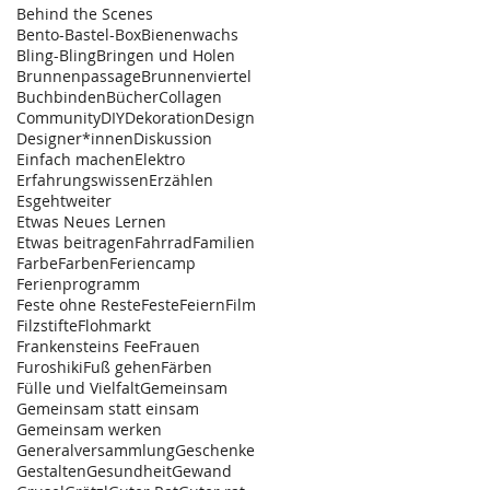
Behind the Scenes
Bento-Bastel-Box
Bienenwachs
Bling-Bling
Bringen und Holen
Brunnenpassage
Brunnenviertel
Buchbinden
Bücher
Collagen
Community
DIY
Dekoration
Design
Designer*innen
Diskussion
Einfach machen
Elektro
Erfahrungswissen
Erzählen
Esgehtweiter
Etwas Neues Lernen
Etwas beitragen
Fahrrad
Familien
Farbe
Farben
Feriencamp
Ferienprogramm
Feste ohne Reste
FesteFeiern
Film
Filzstifte
Flohmarkt
Frankensteins Fee
Frauen
Furoshiki
Fuß gehen
Färben
Fülle und Vielfalt
Gemeinsam
Gemeinsam statt einsam
Gemeinsam werken
Generalversammlung
Geschenke
Gestalten
Gesundheit
Gewand