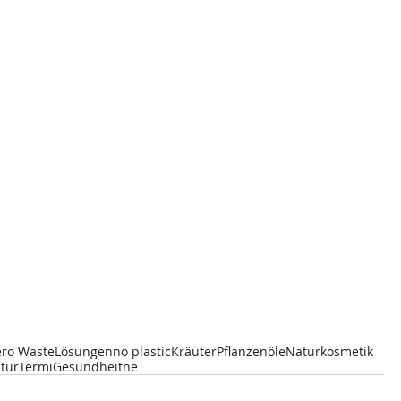
ero Waste
Lösungen
no plastic
Kräuter
Pflanzenöle
Naturkosmetik
atur
TermiGesundheitne