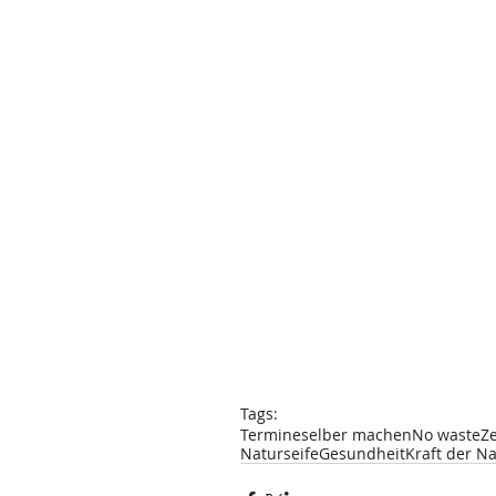
Tags:
Termine
selber machen
No waste
Z
Naturseife
Gesundheit
Kraft der N