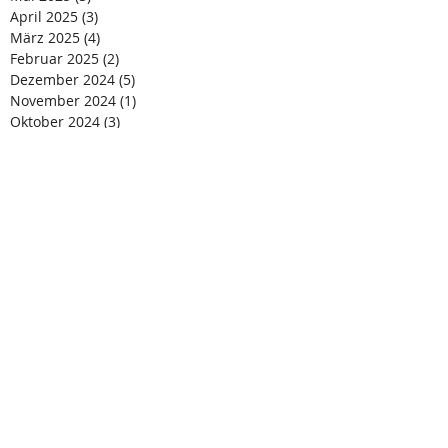
April 2025
(3)
3 Beiträge
März 2025
(4)
4 Beiträge
Februar 2025
(2)
2 Beiträge
Dezember 2024
(5)
5 Beiträge
November 2024
(1)
1 Beitrag
Oktober 2024
(3)
3 Beiträge
August 2024
(4)
4 Beiträge
Juli 2024
(4)
4 Beiträge
Juni 2024
(1)
1 Beitrag
Mai 2024
(2)
2 Beiträge
April 2024
(2)
2 Beiträge
März 2024
(4)
4 Beiträge
Februar 2024
(3)
3 Beiträge
Januar 2024
(3)
3 Beiträge
Dezember 2023
(2)
2 Beiträge
November 2023
(2)
2 Beiträge
Oktober 2023
(3)
3 Beiträge
September 2023
(1)
1 Beitrag
Juli 2023
(4)
4 Beiträge
Juni 2023
(4)
4 Beiträge
April 2023
(3)
3 Beiträge