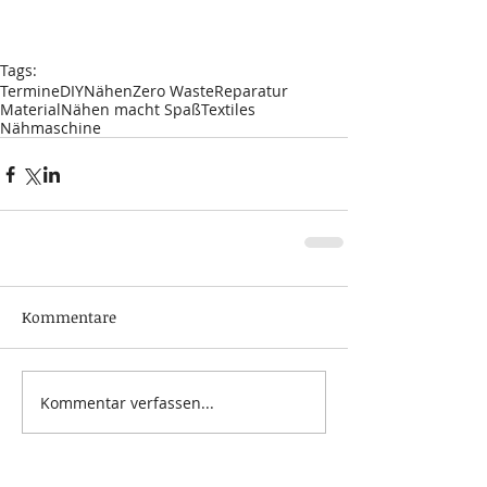
Tags:
Termine
DIY
Nähen
Zero Waste
Reparatur
Material
Nähen macht Spaß
Textiles
Nähmaschine
Kommentare
Kommentar verfassen...